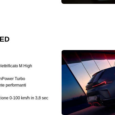
RED
ettrificato M High
inPower Turbo
nte performanti
ione 0-100 km/h in 3,8 sec