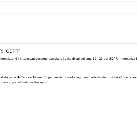
79 "GDPR"
formulata. Gli Interessati possono esercitare i diritti di cui agli artt. 15 - 23 del GDPR.
Informativa 
ali da parte di Ceccato Motors Srl per finalità di marketing, con modalità elettroniche e/o cartacee
rmatico (es. siti web, mobile app).