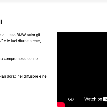
I
e di lusso BMW attira gli
 e le luci diurne strette,
enza compromessi con le
ari dorati nel diffusore e nel