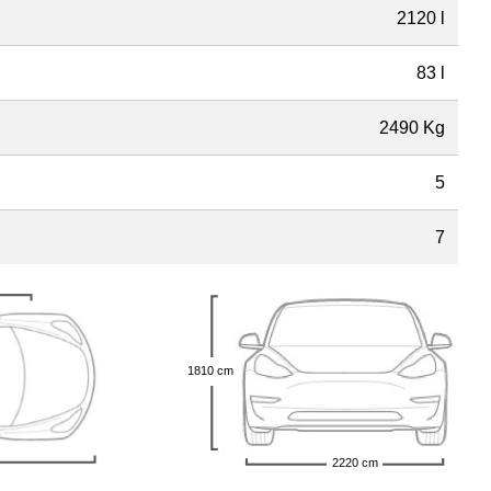
2120 l
83 l
2490 Kg
5
7
1810 cm
2220 cm