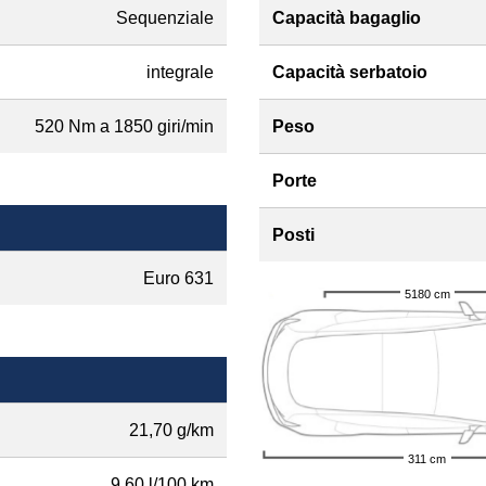
Sequenziale
Capacità bagaglio
integrale
Capacità serbatoio
520 Nm a 1850 giri/min
Peso
Porte
Posti
Euro 631
5180 cm
21,70 g/km
311 cm
9,60 l/100 km