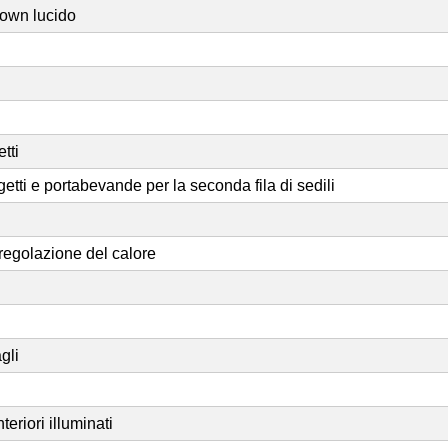
rown lucido
tti
etti e portabevande per la seconda fila di sedili
 regolazione del calore
gli
eriori illuminati