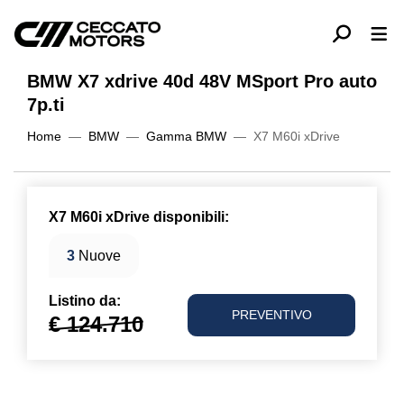
BMW X7 xdrive 40d 48V MSport Pro auto
7p.ti
Home
BMW
Gamma BMW
X7 M60i xDrive
X7 M60i xDrive disponibili:
3
Nuove
Listino da:
PREVENTIVO
€ 124.710