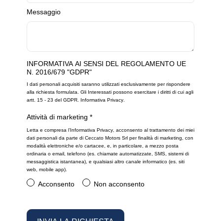
Messaggio
INFORMATIVA AI SENSI DEL REGOLAMENTO UE
N. 2016/679 "GDPR"
I dati personali acquisiti saranno utilizzati esclusivamente per rispondere
alla richiesta formulata. Gli Interessati possono esercitare i diritti di cui agli
artt. 15 - 23 del GDPR.
Informativa Privacy
.
Attività di marketing
*
Letta e compresa l’
Informativa Privacy
, acconsento al trattamento dei miei
dati personali da parte di Ceccato Motors Srl per finalità di marketing, con
modalità elettroniche e/o cartacee, e, in particolare, a mezzo posta
ordinaria o email, telefono (es. chiamate automatizzate, SMS, sistemi di
messaggistica istantanea), e qualsiasi altro canale informatico (es. siti
web, mobile app).
Acconsento
Non acconsento