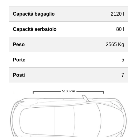
Capacità bagaglio
2120 l
Capacità serbatoio
80 l
Peso
2565 Kg
Porte
5
Posti
7
5180 cm