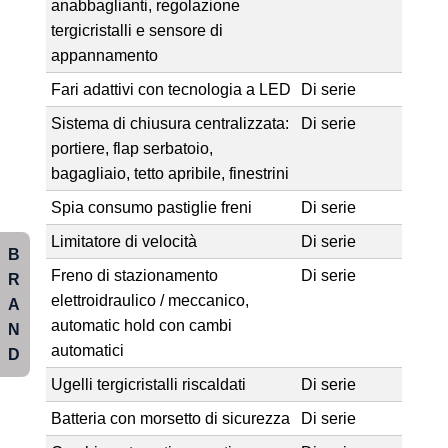
anabbaglianti, regolazione
tergicristalli e sensore di
appannamento
Fari adattivi con tecnologia a LED
Di serie
Sistema di chiusura centralizzata:
Di serie
portiere, flap serbatoio,
bagagliaio, tetto apribile, finestrini
Spia consumo pastiglie freni
Di serie
Limitatore di velocità
Di serie
B
Freno di stazionamento
Di serie
R
elettroidraulico / meccanico,
A
automatic hold con cambi
N
automatici
D
Ugelli tergicristalli riscaldati
Di serie
Batteria con morsetto di sicurezza
Di serie