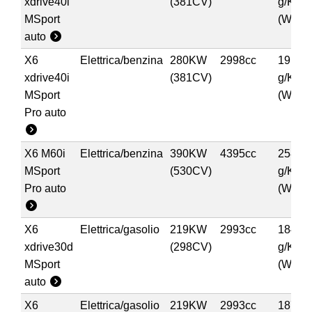
xdrive40i
(381CV)
g/Km
MSport
(WLTP
auto
X6
Elettrica/benzina
280KW
2998cc
191,00
xdrive40i
(381CV)
g/Km
MSport
(WLTP
Pro auto
X6 M60i
Elettrica/benzina
390KW
4395cc
258,00
MSport
(530CV)
g/Km
Pro auto
(WLTP
X6
Elettrica/gasolio
219KW
2993cc
184,00
xdrive30d
(298CV)
g/Km
MSport
(WLTP
auto
X6
Elettrica/gasolio
219KW
2993cc
187,00