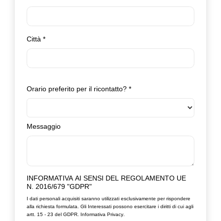
Città
*
Orario preferito per il ricontatto?
*
Messaggio
INFORMATIVA AI SENSI DEL REGOLAMENTO UE
N. 2016/679 "GDPR"
I dati personali acquisiti saranno utilizzati esclusivamente per rispondere
alla richiesta formulata. Gli Interessati possono esercitare i diritti di cui agli
artt. 15 - 23 del GDPR.
Informativa Privacy
.