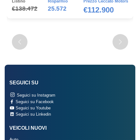
Listino
Risparmio
Prezzo Ceccato Motors
€138.472
25.572
€112.900
SEGUICI SU
Seguici su Instagram
Seguici su Facebook
Seguici su Youtube
Seguici su Linkedin
VEICOLI NUOVI
Auto