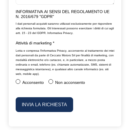
INFORMATIVA AI SENSI DEL REGOLAMENTO UE
N. 2016/679 "GDPR"
I dati personali acquisiti saranno utilizzati esclusivamente per rispondere
alla richiesta formulata. Gli Interessati possono esercitare i diritti di cui agli
artt. 15 - 23 del GDPR.
Informativa Privacy
.
Attività di marketing
*
Letta e compresa l’
Informativa Privacy
, acconsento al trattamento dei miei
dati personali da parte di Ceccato Motors Srl per finalità di marketing, con
modalità elettroniche e/o cartacee, e, in particolare, a mezzo posta
ordinaria o email, telefono (es. chiamate automatizzate, SMS, sistemi di
messaggistica istantanea), e qualsiasi altro canale informatico (es. siti
web, mobile app).
Acconsento
Non acconsento