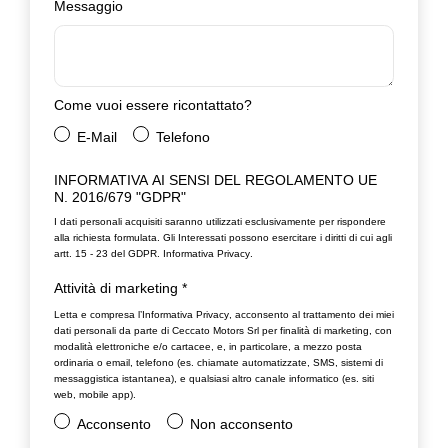
Messaggio
Come vuoi essere ricontattato?
E-Mail
Telefono
INFORMATIVA AI SENSI DEL REGOLAMENTO UE
N. 2016/679 "GDPR"
I dati personali acquisiti saranno utilizzati esclusivamente per rispondere
alla richiesta formulata. Gli Interessati possono esercitare i diritti di cui agli
artt. 15 - 23 del GDPR.
Informativa Privacy
.
Attività di marketing
*
Letta e compresa l’
Informativa Privacy
, acconsento al trattamento dei miei
dati personali da parte di Ceccato Motors Srl per finalità di marketing, con
modalità elettroniche e/o cartacee, e, in particolare, a mezzo posta
ordinaria o email, telefono (es. chiamate automatizzate, SMS, sistemi di
messaggistica istantanea), e qualsiasi altro canale informatico (es. siti
web, mobile app).
Acconsento
Non acconsento