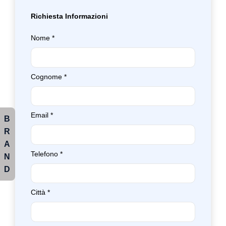
Richiesta Informazioni
Nome
*
Cognome
*
Email
*
B
R
A
Telefono
*
N
D
Città
*