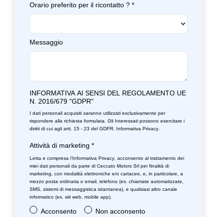
Orario preferito per il ricontatto ?
*
Messaggio
INFORMATIVA AI SENSI DEL REGOLAMENTO UE
N. 2016/679 "GDPR"
I dati personali acquisiti saranno utilizzati esclusivamente per
rispondere alla richiesta formulata. Gli Interessati possono esercitare i
diritti di cui agli artt. 15 - 23 del GDPR.
Informativa Privacy
.
Attività di marketing
*
Letta e compresa l’
Informativa Privacy
, acconsento al trattamento dei
miei dati personali da parte di Ceccato Motors Srl per finalità di
marketing, con modalità elettroniche e/o cartacee, e, in particolare, a
mezzo posta ordinaria o email, telefono (es. chiamate automatizzate,
SMS, sistemi di messaggistica istantanea), e qualsiasi altro canale
informatico (es. siti web, mobile app).
Acconsento
Non acconsento