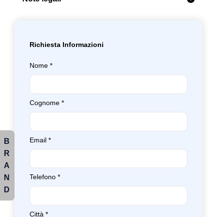
Richiesta Informazioni
Nome
*
Cognome
*
Email
*
B
R
A
N
Telefono
*
D
Città
*