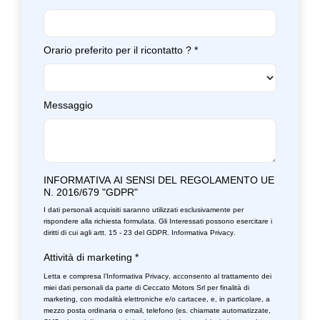
Orario preferito per il ricontatto ?
*
Messaggio
INFORMATIVA AI SENSI DEL REGOLAMENTO UE
N. 2016/679 "GDPR"
I dati personali acquisiti saranno utilizzati esclusivamente per
rispondere alla richiesta formulata. Gli Interessati possono esercitare i
diritti di cui agli artt. 15 - 23 del GDPR.
Informativa Privacy
.
Attività di marketing
*
Letta e compresa l’
Informativa Privacy
, acconsento al trattamento dei
miei dati personali da parte di Ceccato Motors Srl per finalità di
marketing, con modalità elettroniche e/o cartacee, e, in particolare, a
mezzo posta ordinaria o email, telefono (es. chiamate automatizzate,