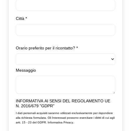
Città
*
Orario preferito per il ricontatto?
*
Messaggio
INFORMATIVA AI SENSI DEL REGOLAMENTO UE
N. 2016/679 "GDPR"
I dati personali acquisiti saranno utilizzati esclusivamente per rispondere
alla richiesta formulata. Gli Interessati possono esercitare i diritti di cui agli
artt. 15 - 23 del GDPR.
Informativa Privacy
.