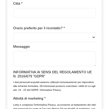
Città
*
Orario preferito per il ricontatto?
*
Messaggio
INFORMATIVA AI SENSI DEL REGOLAMENTO UE
N. 2016/679 "GDPR"
I dati personali acquisiti saranno utilizzati esclusivamente per rispondere
alla richiesta formulata. Gli Interessati possono esercitare i diritti di cui agli
artt. 15 - 23 del GDPR.
Informativa Privacy
.
Attività di marketing
*
Letta e compresa l’
Informativa Privacy
, acconsento al trattamento dei miei
dati personali da parte di Ceccato Motors Srl per finalità di marketing, con