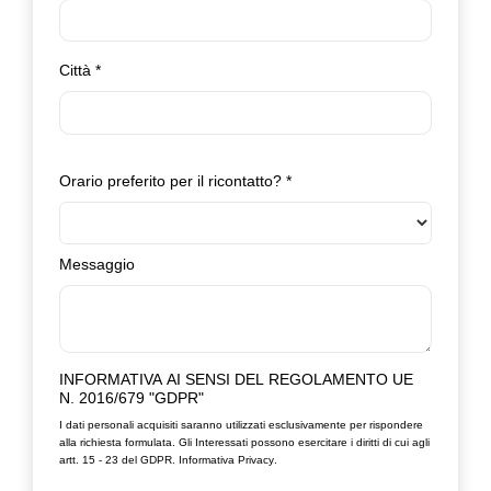
Città
*
Orario preferito per il ricontatto?
*
Messaggio
INFORMATIVA AI SENSI DEL REGOLAMENTO UE
N. 2016/679 "GDPR"
I dati personali acquisiti saranno utilizzati esclusivamente per rispondere
alla richiesta formulata. Gli Interessati possono esercitare i diritti di cui agli
artt. 15 - 23 del GDPR.
Informativa Privacy
.