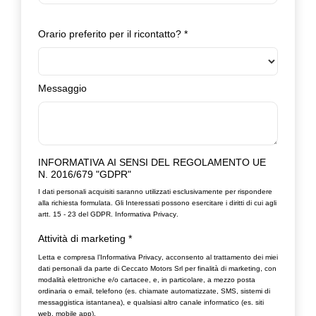
Orario preferito per il ricontatto?
*
Messaggio
INFORMATIVA AI SENSI DEL REGOLAMENTO UE
N. 2016/679 "GDPR"
I dati personali acquisiti saranno utilizzati esclusivamente per rispondere
alla richiesta formulata. Gli Interessati possono esercitare i diritti di cui agli
artt. 15 - 23 del GDPR.
Informativa Privacy
.
Attività di marketing
*
Letta e compresa l’
Informativa Privacy
, acconsento al trattamento dei miei
dati personali da parte di Ceccato Motors Srl per finalità di marketing, con
modalità elettroniche e/o cartacee, e, in particolare, a mezzo posta
ordinaria o email, telefono (es. chiamate automatizzate, SMS, sistemi di
messaggistica istantanea), e qualsiasi altro canale informatico (es. siti
web, mobile app).