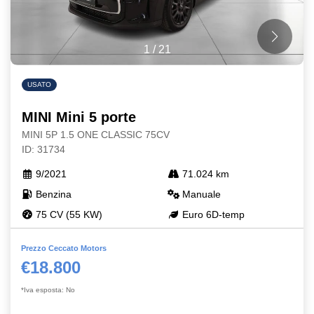
1
/
21
USATO
MINI Mini 5 porte
MINI 5P 1.5 ONE CLASSIC 75CV
ID: 31734
9/2021
71.024 km
Benzina
Manuale
75 CV (55 KW)
Euro 6D-temp
Prezzo Ceccato Motors
€18.800
*Iva esposta: No