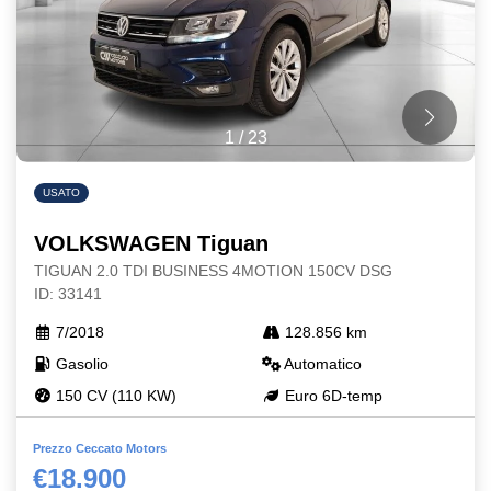
1
/
23
USATO
VOLKSWAGEN Tiguan
TIGUAN 2.0 TDI BUSINESS 4MOTION 150CV DSG
ID: 33141
7/2018
128.856 km
Gasolio
Automatico
150 CV (110 KW)
Euro 6D-temp
Prezzo Ceccato Motors
€18.900