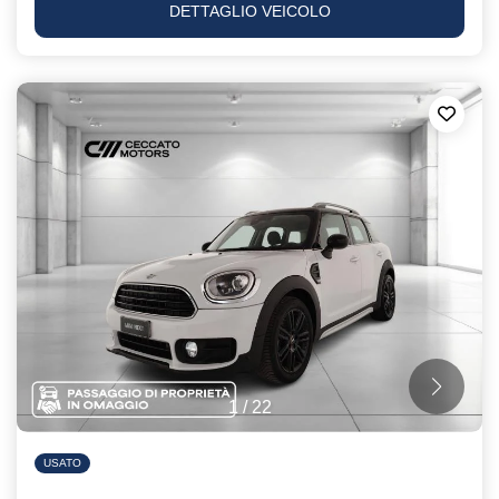
DETTAGLIO VEICOLO
1
/
22
USATO