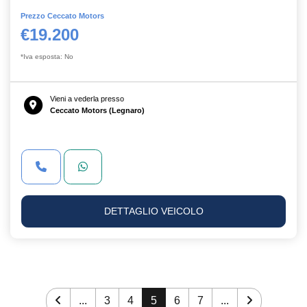
Prezzo Ceccato Motors
€19.200
*Iva esposta: No
Vieni a vederla presso
Ceccato Motors (Legnaro)
DETTAGLIO VEICOLO
...
3
4
5
6
7
...