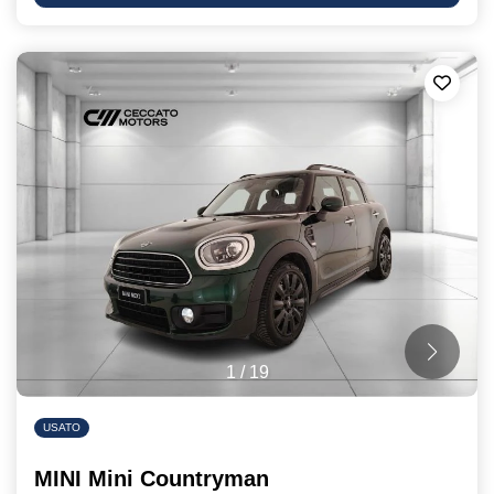
1
/
19
USATO
MINI Mini Countryman