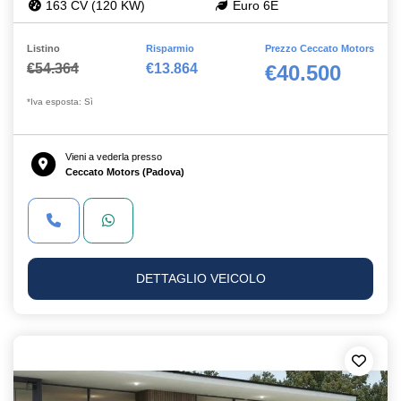
163 CV (120 KW)
Euro 6E
Listino
Risparmio
Prezzo Ceccato Motors
€54.364
€13.864
€40.500
*Iva esposta: Sì
Vieni a vederla presso
Ceccato Motors (Padova)
DETTAGLIO VEICOLO