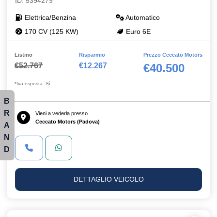
ID: 5394279
Elettrica/Benzina
Automatico
170 CV (125 KW)
Euro 6E
Listino
Risparmio
Prezzo Ceccato Motors
€52.767
€12.267
€40.500
*Iva esposta: Sì
B
R
Vieni a vederla presso
Ceccato Motors (Padova)
A
N
D
DETTAGLIO VEICOLO