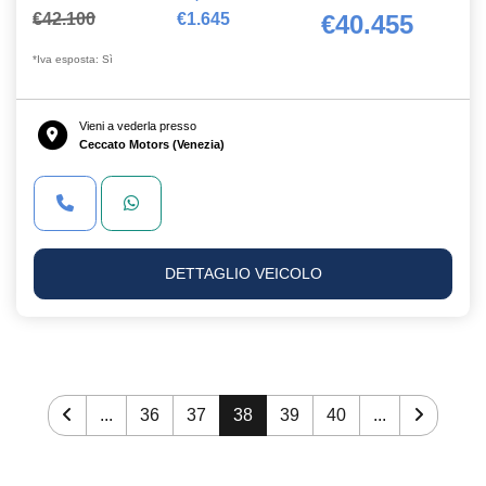
€42.100
€1.645
€40.455
*Iva esposta: Sì
Vieni a vederla presso
Ceccato Motors (Venezia)
DETTAGLIO VEICOLO
...
36
37
38
39
40
...