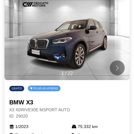
1
/
22
USATO
PLUG-IN HYBRID
BMW X3
X3 XDRIVE30E MSPORT AUTO
ID: 29020
1/2023
75.332 km