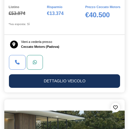
Listino
Risparmio
Prezzo Ceccato Motors
€53.874
€13.374
€40.500
*Iva esposta: Sì
Vieni a vederla presso
Ceccato Motors (Padova)
DETTAGLIO VEICOLO