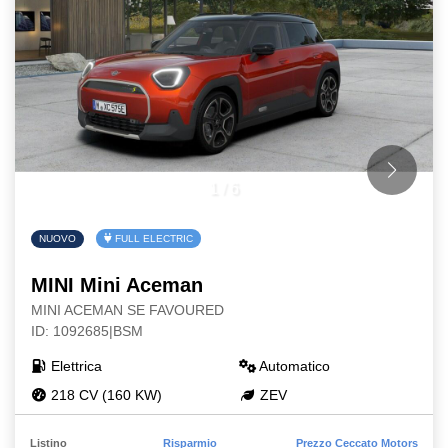
1
/
6
NUOVO
FULL ELECTRIC
MINI Mini Aceman
MINI ACEMAN SE FAVOURED
ID: 1092685|BSM
Elettrica
Automatico
218 CV (160 KW)
ZEV
Listino
Risparmio
Prezzo Ceccato Motors