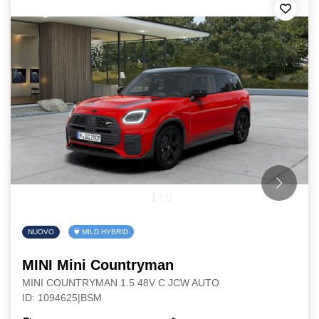
1
/
6
NUOVO
MILD HYBRID
MINI Mini Countryman
MINI COUNTRYMAN 1.5 48V C JCW AUTO
ID: 1094625|BSM