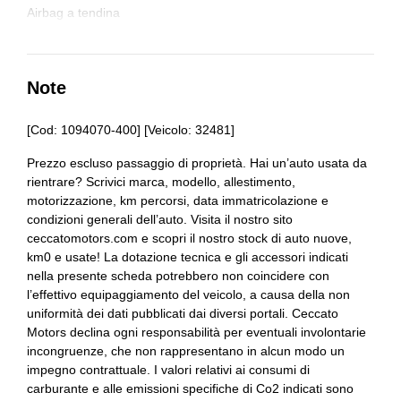
Chiusura centralizzata
Airbag a tendina
Cinture di sicurezza
Airbag guida
Console centrale multifunzione
Airbag laterali
Note
Cromature esterne
Alzacristalli elettrici anteriori e posteriori
[Cod: 1094070-400] [Veicolo: 32481]
Display multifunzione
Bulloni antifurto
Prezzo escluso passaggio di proprietà. Hai un’auto usata da
Fari alogeni
rientrare? Scrivici marca, modello, allestimento,
Cerchi in lega da 15
motorizzazione, km percorsi, data immatricolazione e
Fari con accensione automatica
Chiusura centralizzata
condizioni generali dell’auto. Visita il nostro sito
ceccatomotors.com e scopri il nostro stock di auto nuove,
Filtro antipolvere ed antipolline
Cinture di sicurezza
km0 e usate! La dotazione tecnica e gli accessori indicati
nella presente scheda potrebbero non coincidere con
Illuminazione abitacolo
Comandi al volante
l’effettivo equipaggiamento del veicolo, a causa della non
uniformità dei dati pubblicati dai diversi portali. Ceccato
Illuminazione bagagliaio
Controllo della stabilità
Motors declina ogni responsabilità per eventuali involontarie
incongruenze, che non rappresentano in alcun modo un
Interni in tessuto
Cromature esterne
impegno contrattuale. I valori relativi ai consumi di
Kit emergenza
Display multifunzione
carburante e alle emissioni specifiche di Co2 indicati sono