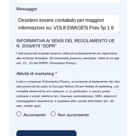
Sistema di frenata anti collisione
Messaggio
Sistema di protezione urto pedoni
Sistema di riconoscimento stanchezza guidatore
Specchietti retrovisori elettrici - riscaldabili
INFORMATIVA AI SENSI DEL REGOLAMENTO UE
N. 2016/679 "GDPR"
Specchietti retrovisori in tinta
I dati personali acquisiti saranno utilizzati esclusivamente per rispondere
Specchietto retrovisore esterno lato conducente asferico
alla richiesta formulata. Gli Interessati possono esercitare i diritti di cui agli
artt. 15 - 23 del GDPR.
Informativa Privacy
.
Specchietto retrovisore esterno lato passeggero convesso
Attività di marketing
*
Start & stop
Letta e compresa l’
Informativa Privacy
, acconsento al trattamento dei miei
dati personali da parte di Ceccato Motors Srl per finalità di marketing, con
modalità elettroniche e/o cartacee, e, in particolare, a mezzo posta
Tappetini
ordinaria o email, telefono (es. chiamate automatizzate, SMS, sistemi di
messaggistica istantanea), e qualsiasi altro canale informatico (es. siti
Tergicristalli
web, mobile app).
Acconsento
Non acconsento
We connect go