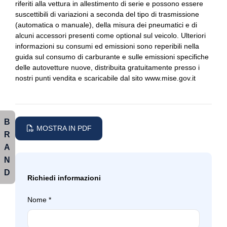
riferiti alla vettura in allestimento di serie e possono essere
Kit riparazione pneumatici / tirefit
Fari alogeni
suscettibili di variazioni a seconda del tipo di trasmissione
(automatica o manuale), della misura dei pneumatici e di
Limitatore di velocità
Fari automatici
alcuni accessori presenti come optional sul veicolo. Ulteriori
informazioni su consumi ed emissioni sono reperibili nella
Luci diurne
Filtro antipolvere ed antipolline
guida sul consumo di carburante e sulle emissioni specifiche
delle autovetture nuove, distribuita gratuitamente presso i
Pacchetto sicurezza
Fissaggi isofix
nostri punti vendita e scaricabile dal sito www.mise.gov.it
Parabrezza termico
Fondo vano bagagli in due livelli, regolabile in altezza
Personalizzazioni linea e stile
Illuminazione abitacolo
B
Portaoggetti aggiuntivi
Illuminazione bagagliaio
MOSTRA IN PDF
R
Predisposizioni
Impianto audio
A
N
Radio dab
Impianto audio con radio digitale dab
D
Richiedi informazioni
Sedili anteriori regolabili
Interni in tessuto
Nome
*
Sedili posteriori regolabili
Kit emergenza
Sensori di pioggia
Kit riparazione pneumatici / tirefit