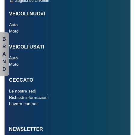
Seguici su Linkedin
VEICOLI NUOVI
Auto
Moto
B
R
VEICOLI USATI
A
Auto
N
Moto
D
CECCATO
Le nostre sedi
Richiedi informazioni
Lavora con noi
NEWSLETTER