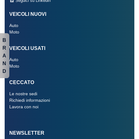
Seguici su Linkedin
VEICOLI NUOVI
Auto
Moto
B
R
VEICOLI USATI
A
Auto
N
Moto
D
CECCATO
Le nostre sedi
Richiedi informazioni
Lavora con noi
NEWSLETTER