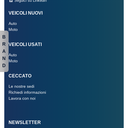
Seguici su Linkedin
VEICOLI NUOVI
Auto
Moto
B
R
VEICOLI USATI
A
Auto
N
Moto
D
CECCATO
Le nostre sedi
Richiedi informazioni
Lavora con noi
NEWSLETTER