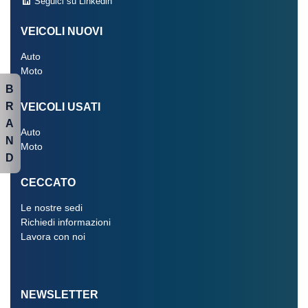
Seguici su Linkedin
VEICOLI NUOVI
Auto
Moto
B
R
VEICOLI USATI
A
Auto
N
Moto
D
CECCATO
Le nostre sedi
Richiedi informazioni
Lavora con noi
NEWSLETTER