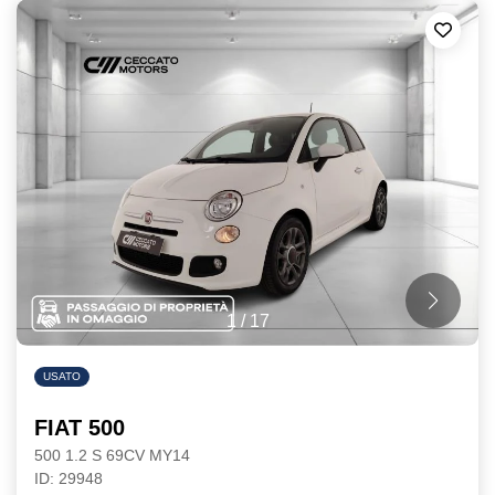
1
/
17
USATO
FIAT 500
500 1.2 S 69CV MY14
ID: 29948