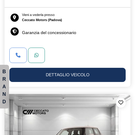
Vieni a vederla presso
Ceccato Motors (Padova)
Garanzia del concessionario
B
DETTAGLIO VEICOLO
R
A
N
D