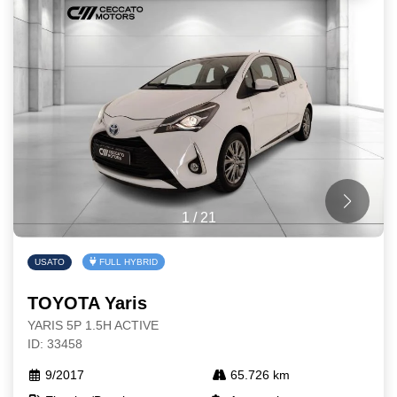
1
/
21
USATO
FULL HYBRID
TOYOTA Yaris
YARIS 5P 1.5H ACTIVE
ID: 33458
9/2017
65.726 km