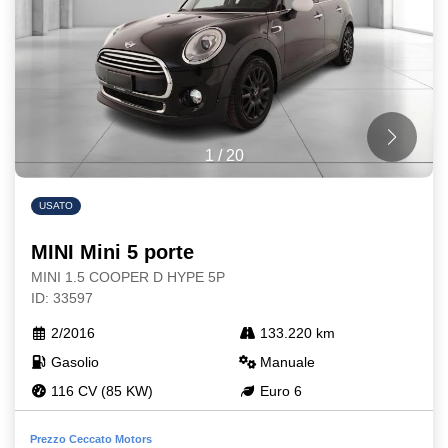
1
/
20
USATO
MINI Mini 5 porte
MINI 1.5 COOPER D HYPE 5P
ID: 33597
2/2016
133.220 km
Gasolio
Manuale
116 CV (85 KW)
Euro 6
Prezzo Ceccato Motors