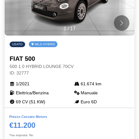
1
/
17
USATO
MILD HYBRID
FIAT 500
500 1.0 HYBRID LOUNGE 70CV
ID: 32777
1/2021
61.674 km
Elettrica/Benzina
Manuale
69 CV (51 KW)
Euro 6D
Prezzo Ceccato Motors
€11.200
*Iva esposta: No