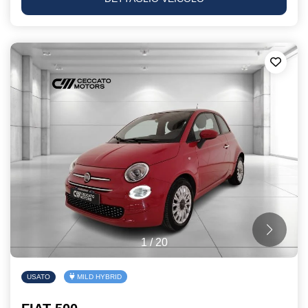
1
/
20
USATO
MILD HYBRID