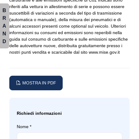
carburante e alle emissioni specifiche di Co2 indicati sono
riferiti alla vettura in allestimento di serie e possono essere
Radio dab
Fissaggi isofix
B
suscettibili di variazioni a seconda del tipo di trasmissione
R
(automatica o manuale), della misura dei pneumatici e di
Regolatore di velocità - cruise control
Garanzia best 4 mini
A
alcuni accessori presenti come optional sul veicolo. Ulteriori
Sedili abbattibili
informazioni su consumi ed emissioni sono reperibili nella
Illuminazione abitacolo
N
guida sul consumo di carburante e sulle emissioni specifiche
D
Sedili anteriori regolabili
Impianto audio
delle autovetture nuove, distribuita gratuitamente presso i
nostri punti vendita e scaricabile dal sito www.mise.gov.it
Sensori parcheggio posteriori
Impianto di scarico
Servosterzo
Indicatore pressione pneumatici
Sistema audio
Indicatori di direzione bianchi
MOSTRA IN PDF
Sistema di apertura keyless
Interni personalizzazione colori
Sistema di frenata anti collisione
Keyless system
Richiedi informazioni
Specchietti retrovisori colorati
Maniglie esterne cromate
Nome
*
Specchietti retrovisori elettrici e riscaldabili
Pacchetto
Start & stop