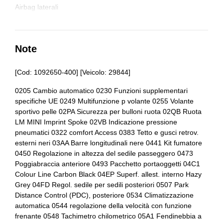
Attacchi isofix per seggiolini
Airbag laterali
Bagagliaio apribile elettricamente
Airbag per la testa
Barre portabagagli
Alette parasole
Note
Blocco differenziale
Alzacristalli elettrici anteriori e posteriori
[Cod: 1092650-400] [Veicolo: 29844]
Bluetooth®
Antifurto immobilizer
0205 Cambio automatico 0230 Funzioni supplementari
Bracciolo anteriore
specifiche UE 0249 Multifunzione p volante 0255 Volante
Assale anteriore a snodo singolo e montanti molleggiati
sportivo pelle 02PA Sicurezza per bulloni ruota 02QB Ruota
Bulloni antifurto
Assale posteriore a bracci multipli
LM MINI Imprint Spoke 02VB Indicazione pressione
pneumatici 0322 comfort Access 0383 Tetto e gusci retrov.
Cambio automatico
Barre sul tetto
esterni neri 03AA Barre longitudinali nere 0441 Kit fumatore
0450 Regolazione in altezza del sedile passeggero 0473
Cerchi in lega
Blocco differenziale
Poggiabraccia anteriore 0493 Pacchetto portaoggetti 04C1
Colour Line Carbon Black 04EP Superf. allest. interno Hazy
Chiave di riserva
Bluetooth
Grey 04FD Regol. sedile per sedili posteriori 0507 Park
Distance Control (PDC), posteriore 0534 Climatizzazione
Chiusura centralizzata
Bracciolo anteriore
automatica 0544 regolazione della velocità con funzione
Computer di bordo
Bulloni antifurto
frenante 0548 Tachimetro chilometrico 05A1 Fendinebbia a