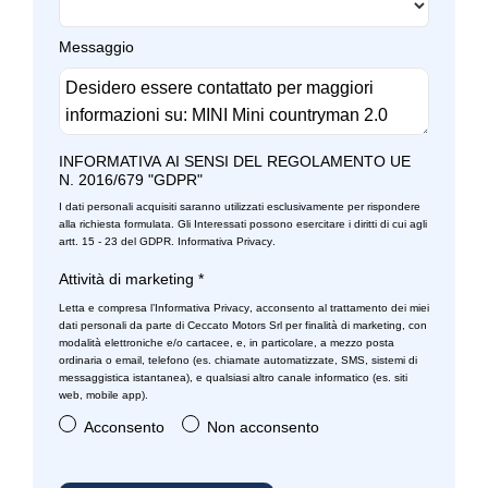
Sistema di frenata anti collisione
Messaggio
Specchietti retrovisori colorati
Specchietti retrovisori elettrici - riscaldabili
Start & stop
INFORMATIVA AI SENSI DEL REGOLAMENTO UE
Volante in pelle
N. 2016/679 "GDPR"
I dati personali acquisiti saranno utilizzati esclusivamente per rispondere
alla richiesta formulata. Gli Interessati possono esercitare i diritti di cui agli
artt. 15 - 23 del GDPR.
Informativa Privacy
.
Attività di marketing
*
Letta e compresa l’
Informativa Privacy
, acconsento al trattamento dei miei
dati personali da parte di Ceccato Motors Srl per finalità di marketing, con
modalità elettroniche e/o cartacee, e, in particolare, a mezzo posta
ordinaria o email, telefono (es. chiamate automatizzate, SMS, sistemi di
messaggistica istantanea), e qualsiasi altro canale informatico (es. siti
web, mobile app).
Acconsento
Non acconsento