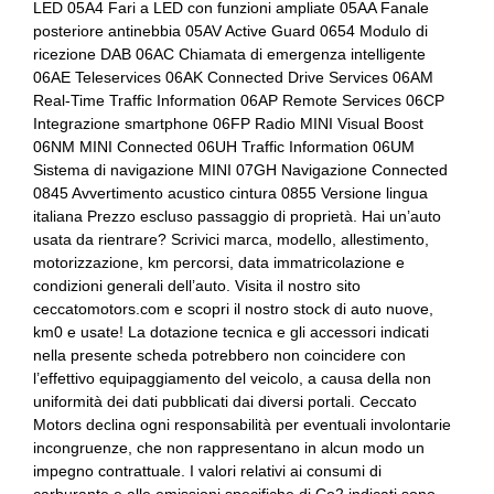
LED 05A4 Fari a LED con funzioni ampliate 05AA Fanale
Dpf / fap filtro anti particolato
Cambio automatico
posteriore antinebbia 05AV Active Guard 0654 Modulo di
ricezione DAB 06AC Chiamata di emergenza intelligente
Fari con accensione automatica + sensore pioggia
Cerchi in lega da 17
06AE Teleservices 06AK Connected Drive Services 06AM
Real-Time Traffic Information 06AP Remote Services 06CP
Garanzie
Chiave di riserva
Integrazione smartphone 06FP Radio MINI Visual Boost
06NM MINI Connected 06UH Traffic Information 06UM
Illuminazione abitacolo
Chiusura centralizzata
Sistema di navigazione MINI 07GH Navigazione Connected
Indicatore cambio marcia
Climatizzatore automatico a due zone
0845 Avvertimento acustico cintura 0855 Versione lingua
italiana Prezzo escluso passaggio di proprietà. Hai un’auto
Interni personalizzazione colori
Comandi al volante
usata da rientrare? Scrivici marca, modello, allestimento,
motorizzazione, km percorsi, data immatricolazione e
Kit fumatori
Computer di bordo
condizioni generali dell’auto. Visita il nostro sito
ceccatomotors.com e scopri il nostro stock di auto nuove,
Maniglie esterne cromate
Controllo della frenata
km0 e usate! La dotazione tecnica e gli accessori indicati
nella presente scheda potrebbero non coincidere con
Pacchetto
Controllo della stabilità e della trazione
l’effettivo equipaggiamento del veicolo, a causa della non
Pacchetto sicurezza
Denominazione modello
uniformità dei dati pubblicati dai diversi portali. Ceccato
Motors declina ogni responsabilità per eventuali involontarie
Personalizzazione colori esterni
Dpf / fap
incongruenze, che non rappresentano in alcun modo un
impegno contrattuale. I valori relativi ai consumi di
Personalizzazioni linea e stile
Fari automatici e sensore pioggia