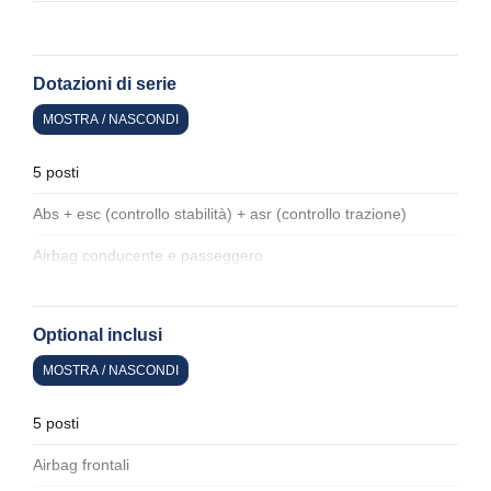
Dotazioni di serie
MOSTRA / NASCONDI
5 posti
Abs + esc (controllo stabilità) + asr (controllo trazione)
Airbag conducente e passeggero
Airbag laterali
Optional inclusi
Airbag per la testa
MOSTRA / NASCONDI
Alette parasole
Alzacristalli elettrici anteriori e posteriori
5 posti
Antifurto
Airbag frontali