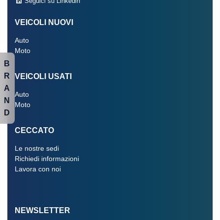
Seguici su Linkedin
VEICOLI NUOVI
Auto
Moto
B
R
VEICOLI USATI
A
Auto
N
Moto
D
CECCATO
Le nostre sedi
Richiedi informazioni
Lavora con noi
NEWSLETTER