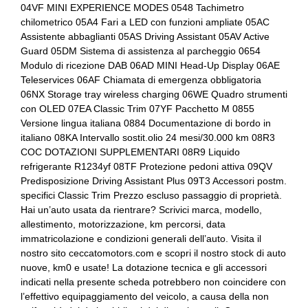
04VF MINI EXPERIENCE MODES 0548 Tachimetro
Portabicchiere
Controllo della stabilità
chilometrico 05A4 Fari a LED con funzioni ampliate 05AC
Assistente abbaglianti 05AS Driving Assistant 05AV Active
Presa 12v aggiuntiva
Cornering brake control
Guard 05DM Sistema di assistenza al parcheggio 0654
Modulo di ricezione DAB 06AD MINI Head-Up Display 06AE
Radar
Fari a led
Teleservices 06AF Chiamata di emergenza obbligatoria
Radio dab
Fissaggi isofix
06NX Storage tray wireless charging 06WE Quadro strumenti
con OLED 07EA Classic Trim 07YF Pacchetto M 0855
Regolatore di velocità - cruise control
Illuminazione abitacolo
Versione lingua italiana 0884 Documentazione di bordo in
italiano 08KA Intervallo sostit.olio 24 mesi/30.000 km 08R3
Sensori di parcheggio
Impianto di navigazione
COC DOTAZIONI SUPPLEMENTARI 08R9 Liquido
refrigerante R1234yf 08TF Protezione pedoni attiva 09QV
Sensori di pioggia
Indicatore pressione pneumatici
Predisposizione Driving Assistant Plus 09T3 Accessori postm.
specifici Classic Trim Prezzo escluso passaggio di proprietà.
Serbatoio carburante maggiorato
Interni in pelle e tessuto
Hai un’auto usata da rientrare? Scrivici marca, modello,
Sistema di chiamata d'emergenza
Interni personalizzazione colori
allestimento, motorizzazione, km percorsi, data
immatricolazione e condizioni generali dell’auto. Visita il
Sistema di navigazione
Kit emergenza
nostro sito ceccatomotors.com e scopri il nostro stock di auto
nuove, km0 e usate! La dotazione tecnica e gli accessori
Sistema di riconoscimento stanchezza guidatore
Kit riparazione pneumatici / tirefit
indicati nella presente scheda potrebbero non coincidere con
l’effettivo equipaggiamento del veicolo, a causa della non
Sospensioni
Maniglie delle portiere integrate nella carrozzeria