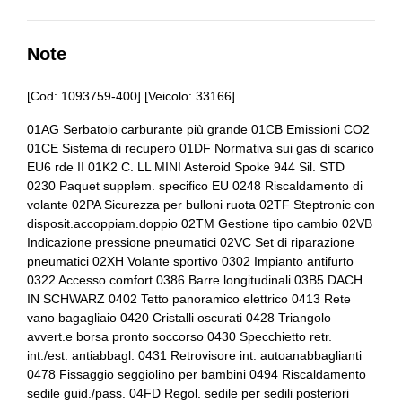
Bulloni antifurto
Airbag laterali
Cerchi in lega
Alette parasole
Note
Chiave di riserva
Assistente al parcheggio
[Cod: 1093759-400] [Veicolo: 33166]
Console centrale multifunzione
Assistente alla frenata
01AG Serbatoio carburante più grande 01CB Emissioni CO2
Fari a led
01CE Sistema di recupero 01DF Normativa sui gas di scarico
Assistente personale intelligente
EU6 rde II 01K2 C. LL MINI Asteroid Spoke 944 Sil. STD
Illuminazione abitacolo
Barre sul tetto
0230 Paquet supplem. specifico EU 0248 Riscaldamento di
volante 02PA Sicurezza per bulloni ruota 02TF Steptronic con
Interni personalizzazione colori
Bulloni antifurto
disposit.accoppiam.doppio 02TM Gestione tipo cambio 02VB
Indicazione pressione pneumatici 02VC Set di riparazione
Kit emergenza
Cambio automatico a 7 marce
pneumatici 02XH Volante sportivo 0302 Impianto antifurto
0322 Accesso comfort 0386 Barre longitudinali 03B5 DACH
Kit riparazione pneumatici / tirefit
Cerchi in lega da 17
IN SCHWARZ 0402 Tetto panoramico elettrico 0413 Rete
vano bagagliaio 0420 Cristalli oscurati 0428 Triangolo
Pacchetto
Chiave di riserva
avvert.e borsa pronto soccorso 0430 Specchietto retr.
Pacchetto sicurezza
Climatizzatore automatico a due zone
int./est. antiabbagl. 0431 Retrovisore int. autoanabbaglianti
0478 Fissaggio seggiolino per bambini 0494 Riscaldamento
Personalizzazioni linea e stile
Connessione ios - android
sedile guid./pass. 04FD Regol. sedile per sedili posteriori