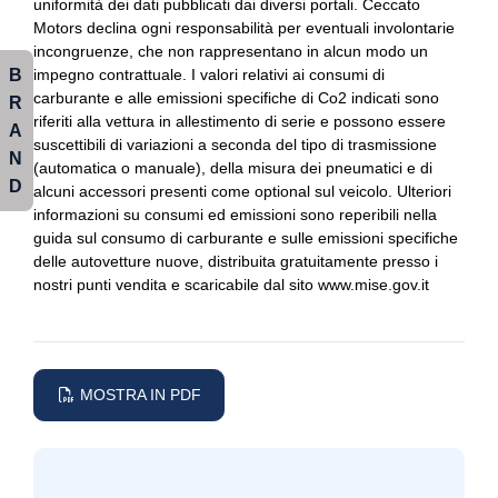
uniformità dei dati pubblicati dai diversi portali. Ceccato
Motors declina ogni responsabilità per eventuali involontarie
Specchietti retrovisori elettrici
Mini interaction unit
incongruenze, che non rappresentano in alcun modo un
B
Start & stop
impegno contrattuale. I valori relativi ai consumi di
Pacchetto xs
carburante e alle emissioni specifiche di Co2 indicati sono
R
Tappetini
Personal esim
riferiti alla vettura in allestimento di serie e possono essere
A
suscettibili di variazioni a seconda del tipo di trasmissione
N
Usb
Personalizzazioni linea e stile
(automatica o manuale), della misura dei pneumatici e di
D
alcuni accessori presenti come optional sul veicolo. Ulteriori
Volante in pelle
Porta usb
informazioni su consumi ed emissioni sono reperibili nella
guida sul consumo di carburante e sulle emissioni specifiche
Volante riscaldato
Portabicchieri
delle autovetture nuove, distribuita gratuitamente presso i
nostri punti vendita e scaricabile dal sito www.mise.gov.it
Volante sportivo
Portellone bagagliaio elettrico
Presa 12v aggiuntiva
Radar
MOSTRA IN PDF
Radio digitale dab
Regolatore di velocità - cruise control