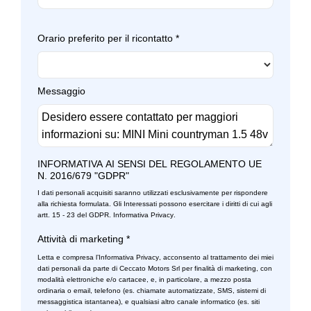
Teleservices
Tergicristalli
Orario preferito per il ricontatto
*
Volante in pelle
Volante riscaldabile
Messaggio
Volante sportivo
INFORMATIVA AI SENSI DEL REGOLAMENTO UE
N. 2016/679 "GDPR"
I dati personali acquisiti saranno utilizzati esclusivamente per rispondere
alla richiesta formulata. Gli Interessati possono esercitare i diritti di cui agli
artt. 15 - 23 del GDPR.
Informativa Privacy
.
Attività di marketing
*
Letta e compresa l’
Informativa Privacy
, acconsento al trattamento dei miei
dati personali da parte di Ceccato Motors Srl per finalità di marketing, con
modalità elettroniche e/o cartacee, e, in particolare, a mezzo posta
ordinaria o email, telefono (es. chiamate automatizzate, SMS, sistemi di
messaggistica istantanea), e qualsiasi altro canale informatico (es. siti