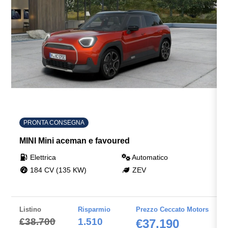
PRONTA CONSEGNA
MINI Mini aceman e favoured
Elettrica
Automatico
184 CV (135 KW)
ZEV
Listino
Risparmio
Prezzo Ceccato Motors
€38.700
1.510
€37.190