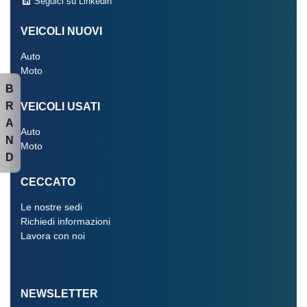
Seguici su Linkedin
VEICOLI NUOVI
Auto
Moto
B
R
VEICOLI USATI
A
Auto
N
Moto
D
CECCATO
Le nostre sedi
Richiedi informazioni
Lavora con noi
NEWSLETTER