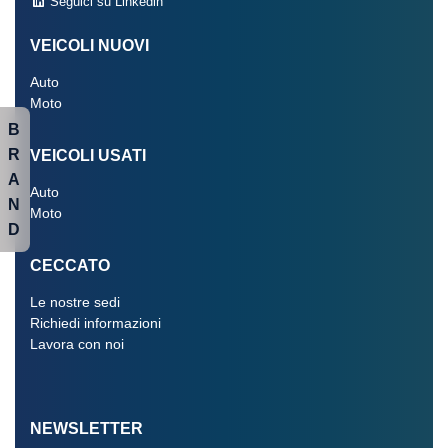
Seguici su Linkedin
VEICOLI NUOVI
Auto
Moto
B
R
VEICOLI USATI
A
Auto
N
Moto
D
CECCATO
Le nostre sedi
Richiedi informazioni
Lavora con noi
NEWSLETTER