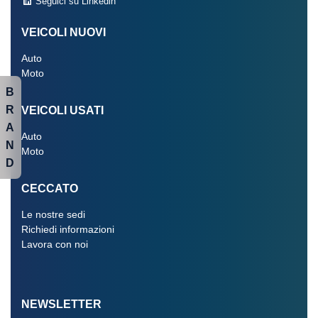
Seguici su Linkedin
VEICOLI NUOVI
Auto
Moto
B
R
VEICOLI USATI
A
Auto
N
Moto
D
CECCATO
Le nostre sedi
Richiedi informazioni
Lavora con noi
NEWSLETTER