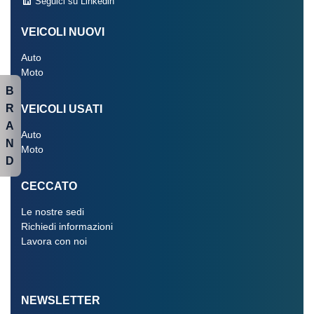
Seguici su Linkedin
VEICOLI NUOVI
Auto
Moto
B
R
VEICOLI USATI
A
Auto
N
Moto
D
CECCATO
Le nostre sedi
Richiedi informazioni
Lavora con noi
NEWSLETTER