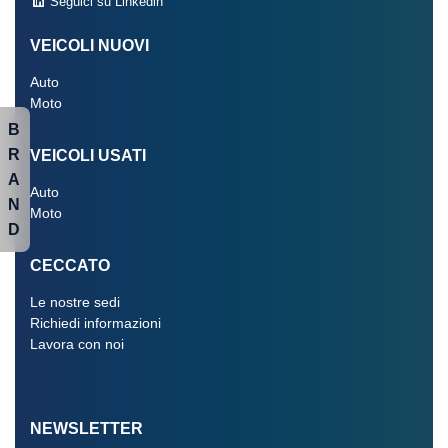
Seguici su Linkedin
VEICOLI NUOVI
Auto
Moto
B
R
VEICOLI USATI
A
Auto
N
Moto
D
CECCATO
Le nostre sedi
Richiedi informazioni
Lavora con noi
NEWSLETTER