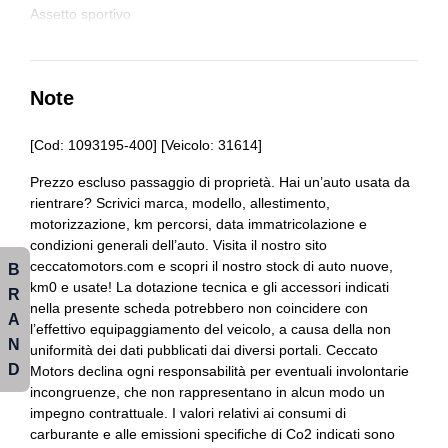
Cromature esterne
Assetto sportivo
Cromature interne
Assistente al parcheggio
Dpf / fap filtro anti particolato
Cambio automatico a 9 marce
Note
Eco drive
Cerchi in lega da 19
[Cod: 1093195-400] [Veicolo: 31614]
Fari a led
Cielo
Prezzo escluso passaggio di proprietà. Hai un’auto usata da
Illuminazione abitacolo
rientrare? Scrivici marca, modello, allestimento,
Climatizzatore automatico
motorizzazione, km percorsi, data immatricolazione e
Interni personalizzazione colori
Console centrale multifunzione
condizioni generali dell’auto. Visita il nostro sito
ceccatomotors.com e scopri il nostro stock di auto nuove,
B
Kit estetico
Copertura vano bagagli
km0 e usate! La dotazione tecnica e gli accessori indicati
R
nella presente scheda potrebbero non coincidere con
Lettore cd
A
Cromature esterne
l’effettivo equipaggiamento del veicolo, a causa della non
N
uniformità dei dati pubblicati dai diversi portali. Ceccato
Pacchetto
Cromature interne
D
Motors declina ogni responsabilità per eventuali involontarie
incongruenze, che non rappresentano in alcun modo un
Pacchetto sicurezza
Dpf / fap
impegno contrattuale. I valori relativi ai consumi di
Pneumatici runflat
Eco drive
carburante e alle emissioni specifiche di Co2 indicati sono