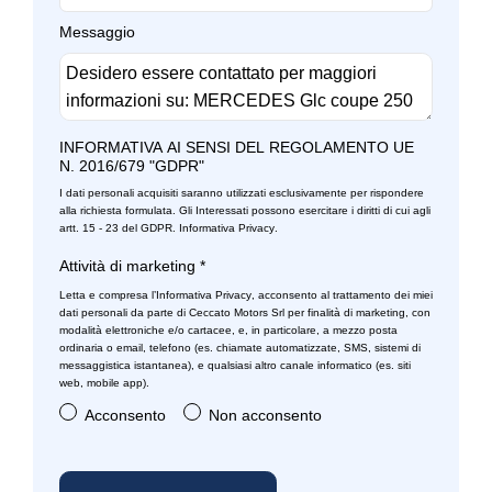
Sistema di chiamata d'emergenza
Messaggio
Sistema di frenata anti collisione
Sistema di protezione urto pedoni
Sospensioni attive
INFORMATIVA AI SENSI DEL REGOLAMENTO UE
N. 2016/679 "GDPR"
Specchietti retrovisori elettrici
I dati personali acquisiti saranno utilizzati esclusivamente per rispondere
Telecamera posteriore
alla richiesta formulata. Gli Interessati possono esercitare i diritti di cui agli
artt. 15 - 23 del GDPR.
Informativa Privacy
.
Touchpad nella consolle centrale
Attività di marketing
*
Traffic information
Letta e compresa l’
Informativa Privacy
, acconsento al trattamento dei miei
dati personali da parte di Ceccato Motors Srl per finalità di marketing, con
modalità elettroniche e/o cartacee, e, in particolare, a mezzo posta
ordinaria o email, telefono (es. chiamate automatizzate, SMS, sistemi di
messaggistica istantanea), e qualsiasi altro canale informatico (es. siti
web, mobile app).
Acconsento
Non acconsento