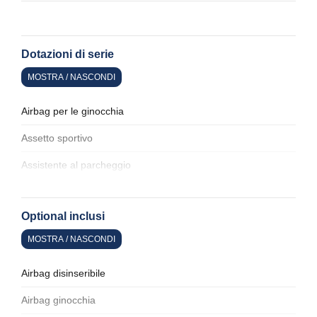
Dotazioni di serie
MOSTRA / NASCONDI
Airbag per le ginocchia
Assetto sportivo
Assistente al parcheggio
Cerchi in lega
Optional inclusi
Cielo
MOSTRA / NASCONDI
Climatizzatore automatico
Console centrale multifunzione
Airbag disinseribile
Copertura vano bagagli
Airbag ginocchia