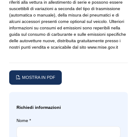
riferiti alla vettura in allestimento di serie e possono essere
Portabicchiere
Esterni amg line
suscettibili di variazioni a seconda del tipo di trasmissione
(automatica o manuale), della misura dei pneumatici e di
Regolatore di velocità - cruise control
Fari a led
alcuni accessori presenti come optional sul veicolo. Ulteriori
informazioni su consumi ed emissioni sono reperibili nella
Retrovisore interno anabbagliante
Illuminazione abitacolo
guida sul consumo di carburante e sulle emissioni specifiche
delle autovetture nuove, distribuita gratuitamente presso i
Selettore stile di guida
Impianto di depurazione dei gas di scarico diesel
nostri punti vendita e scaricabile dal sito www.mise.gov.it
Sensori di pioggia
Indicatore pressione pneumatici
Serbatoio carburante maggiorato
Interni personalizzazione colori
Servizio infotraffico
Keyless system
MOSTRA IN PDF
Sistema di apertura keyless
Kit estetico
Sistema di chiamata d'emergenza
Lettore cd/dvd
Richiedi informazioni
Sistema di frenata anti collisione
Luci stop adattive
Nome
*
Sistema di protezione urto pedoni
Mirror package
Sospensioni attive
Modulo umts per i servizi base mercedes me connect