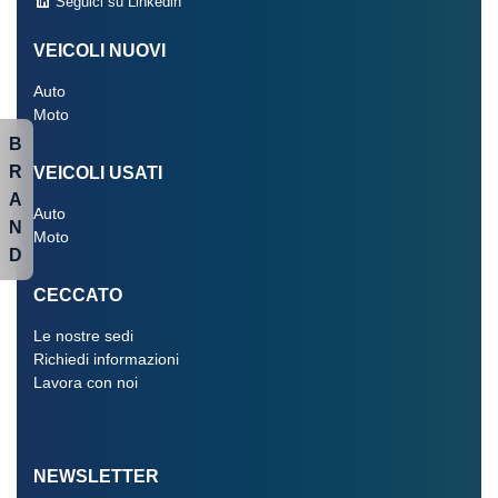
Seguici su Linkedin
VEICOLI NUOVI
Auto
Moto
B
R
VEICOLI USATI
A
Auto
N
Moto
D
CECCATO
Le nostre sedi
Richiedi informazioni
Lavora con noi
NEWSLETTER