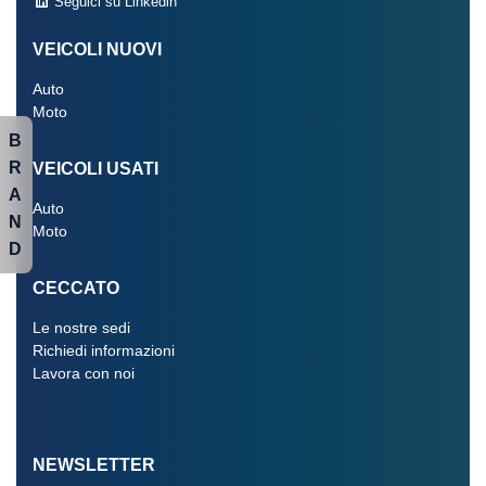
Seguici su Linkedin
VEICOLI NUOVI
Auto
Moto
B
R
VEICOLI USATI
A
Auto
N
Moto
D
CECCATO
Le nostre sedi
Richiedi informazioni
Lavora con noi
NEWSLETTER