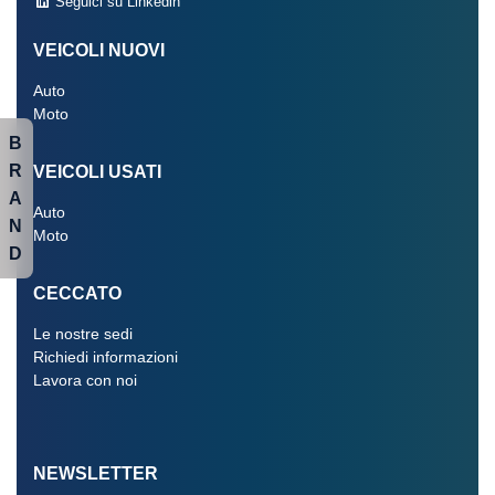
Seguici su Linkedin
VEICOLI NUOVI
Auto
Moto
B
R
VEICOLI USATI
A
Auto
N
Moto
D
CECCATO
Le nostre sedi
Richiedi informazioni
Lavora con noi
NEWSLETTER