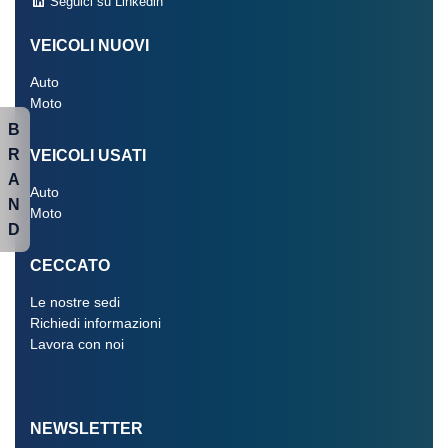
Seguici su Linkedin
VEICOLI NUOVI
Auto
Moto
B
R
VEICOLI USATI
A
Auto
N
Moto
D
CECCATO
Le nostre sedi
Richiedi informazioni
Lavora con noi
NEWSLETTER