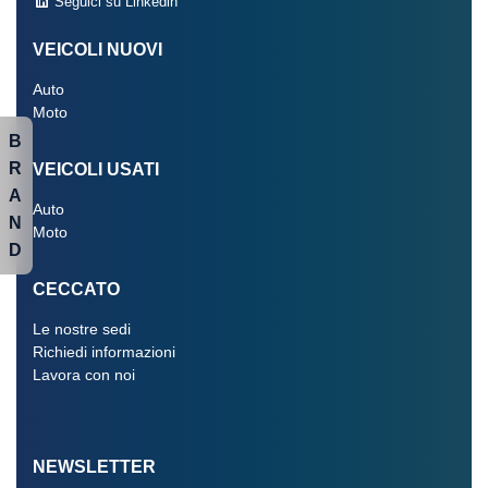
Seguici su Linkedin
VEICOLI NUOVI
Auto
Moto
B
R
VEICOLI USATI
A
Auto
N
Moto
D
CECCATO
Le nostre sedi
Richiedi informazioni
Lavora con noi
NEWSLETTER