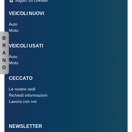
Seguici su Linkedin
VEICOLI NUOVI
Auto
Moto
B
R
VEICOLI USATI
A
Auto
N
Moto
D
CECCATO
Le nostre sedi
Richiedi informazioni
Lavora con noi
NEWSLETTER