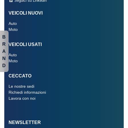
Seguici su Linkedin
VEICOLI NUOVI
Auto
Moto
B
R
VEICOLI USATI
A
Auto
N
Moto
D
CECCATO
Le nostre sedi
Richiedi informazioni
Lavora con noi
NEWSLETTER