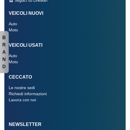
Seguici su Linkedin
VEICOLI NUOVI
Auto
Moto
B
R
VEICOLI USATI
A
Auto
N
Moto
D
CECCATO
Le nostre sedi
Richiedi informazioni
Lavora con noi
NEWSLETTER