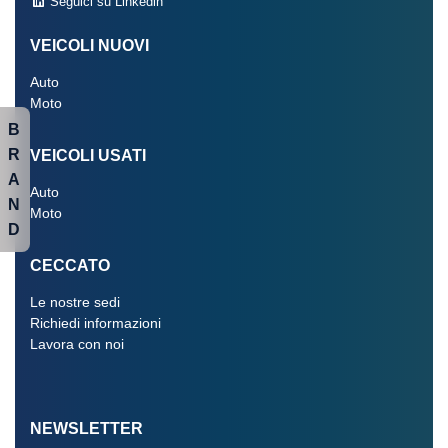
Seguici su Linkedin
VEICOLI NUOVI
Auto
Moto
B
R
VEICOLI USATI
A
Auto
N
Moto
D
CECCATO
Le nostre sedi
Richiedi informazioni
Lavora con noi
NEWSLETTER