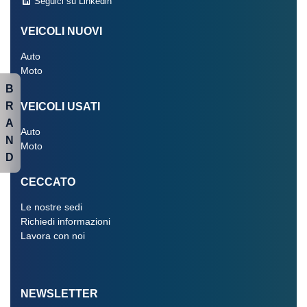
Seguici su Linkedin
VEICOLI NUOVI
Auto
Moto
B
R
VEICOLI USATI
A
Auto
N
Moto
D
CECCATO
Le nostre sedi
Richiedi informazioni
Lavora con noi
NEWSLETTER