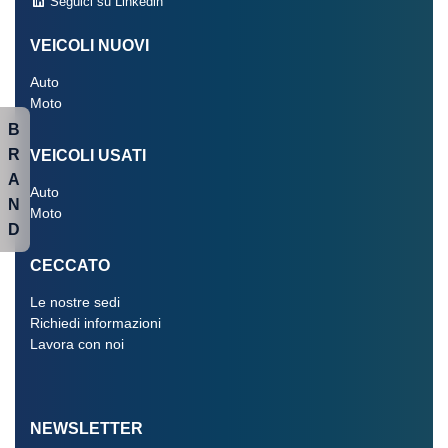
Seguici su Linkedin
VEICOLI NUOVI
Auto
Moto
B
R
VEICOLI USATI
A
Auto
N
Moto
D
CECCATO
Le nostre sedi
Richiedi informazioni
Lavora con noi
NEWSLETTER