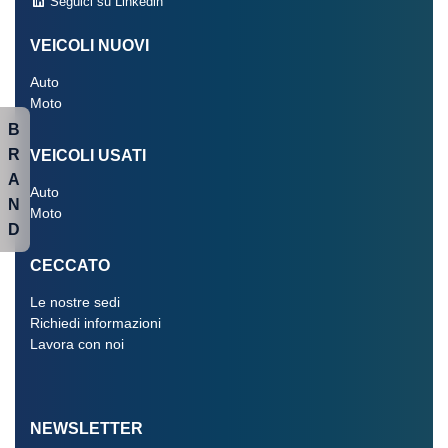
Seguici su Linkedin
VEICOLI NUOVI
Auto
Moto
B
R
VEICOLI USATI
A
Auto
N
Moto
D
CECCATO
Le nostre sedi
Richiedi informazioni
Lavora con noi
NEWSLETTER