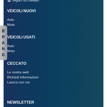
Seguici su Linkedin
VEICOLI NUOVI
Auto
Moto
B
R
VEICOLI USATI
A
Auto
N
Moto
D
CECCATO
Le nostre sedi
Richiedi informazioni
Lavora con noi
NEWSLETTER