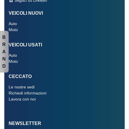
Seguici su Linkedin
VEICOLI NUOVI
Auto
Moto
B
R
VEICOLI USATI
A
Auto
N
Moto
D
CECCATO
Le nostre sedi
Richiedi informazioni
Lavora con noi
NEWSLETTER