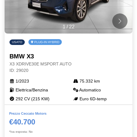
1
/
22
USATO
PLUG-IN HYBRID
BMW X3
X3 XDRIVE30E MSPORT AUTO
ID: 29020
1/2023
75.332 km
Elettrica/Benzina
Automatico
292 CV (215 KW)
Euro 6D-temp
Prezzo Ceccato Motors
€40.700
*Iva esposta: No