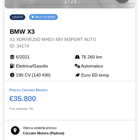
1
/
23
USATO
MILD HYBRID
BMW X3
X3 XDRIVE20D MHEV 48V MSPORT AUTO
ID: 34174
6/2021
76.260 km
Elettrica/Gasolio
Automatico
190 CV (140 KW)
Euro 6D-temp
Prezzo Ceccato Motors
€35.800
*Iva esposta: No
Vieni a vederla presso
Ceccato Motors (Padova)