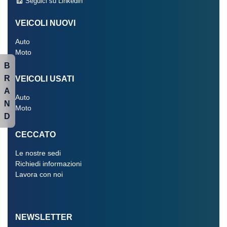
Seguici su Linkedin
VEICOLI NUOVI
Auto
Moto
B
R
VEICOLI USATI
A
Auto
N
Moto
D
CECCATO
Le nostre sedi
Richiedi informazioni
Lavora con noi
NEWSLETTER