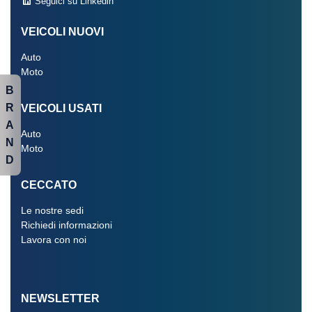
Seguici su Linkedin
VEICOLI NUOVI
Auto
Moto
B
R
VEICOLI USATI
A
Auto
N
Moto
D
CECCATO
Le nostre sedi
Richiedi informazioni
Lavora con noi
NEWSLETTER