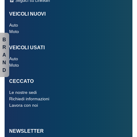
Seguici su Linkedin
VEICOLI NUOVI
Auto
Moto
B
R
VEICOLI USATI
A
Auto
N
Moto
D
CECCATO
Le nostre sedi
Richiedi informazioni
Lavora con noi
NEWSLETTER