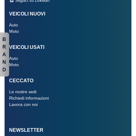
Seguici su Linkedin
VEICOLI NUOVI
Auto
Moto
B
R
VEICOLI USATI
A
Auto
N
Moto
D
CECCATO
Le nostre sedi
Richiedi informazioni
Lavora con noi
NEWSLETTER