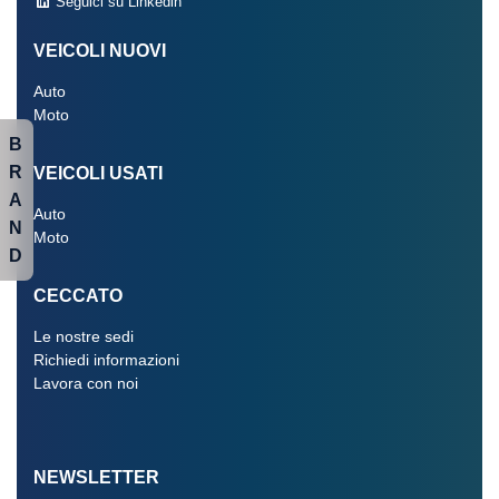
Seguici su Linkedin
VEICOLI NUOVI
Auto
Moto
B
R
VEICOLI USATI
A
Auto
N
Moto
D
CECCATO
Le nostre sedi
Richiedi informazioni
Lavora con noi
NEWSLETTER