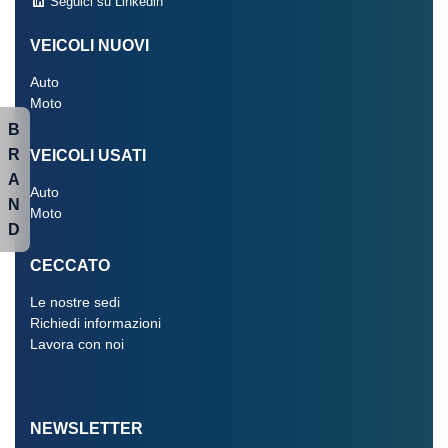
Seguici su Linkedin
VEICOLI NUOVI
Auto
Moto
B
R
VEICOLI USATI
A
Auto
N
Moto
D
CECCATO
Le nostre sedi
Richiedi informazioni
Lavora con noi
NEWSLETTER